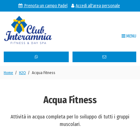
Prenota un campo Padel
Accedi all'area personale
MENU
Club Interamnia Fitness & Sp
Home
/
H2O
/
Acqua Fitness
Il Club
Attività
Acqua Fitness
Orario corsi
Attività in acqua completa per lo sviluppo di tutti i gruppi
News
muscolari.