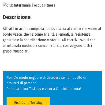
Personal Trainer
Beauty & Spa
Descrizione
Abbonamenti
Attività in acqua completa, realizzata sia al centro che vicino al
bordo vasca, che ha come finalità allenanti, la resistenza
Contatti
generale e la coordinazione motoria. Gli esercizi, svolti con
un’intensità media e a carico naturale, coinvolgono tutti i
gruppi muscolari.
Non c'è modo migliore di decidere se non quello di
provarci di persona.
Prenota il tuo Testday e vieni a Club Interamnia!
Richiedi il Testday